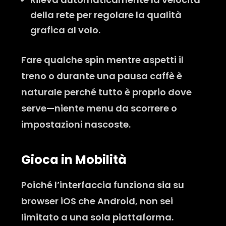
della rete per regolare la qualità
grafica al volo.
Fare qualche spin mentre aspetti il
treno o durante una pausa caffè è
naturale perché tutto è proprio dove
serve—niente menu da scorrere o
impostazioni nascoste.
Gioca in Mobilità
Poiché l’interfaccia funziona sia su
browser iOS che Android, non sei
limitato a una sola piattaforma.