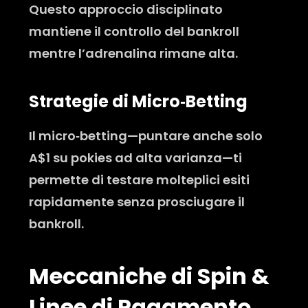
Questo approccio disciplinato
mantiene il controllo del bankroll
mentre l’adrenalina rimane alta.
Strategie di Micro‑Betting
Il micro‑betting—puntare anche solo
A$1 su pokies ad alta varianza—ti
permette di testare molteplici esiti
rapidamente senza prosciugare il
bankroll.
Meccaniche di Spin &
Linee di Pagamento