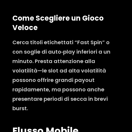
Come Scegliere un Gioco
Veloce
Cerca titoli etichettati “Fast Spin” o
con soglie di auto‑play inferiori a un
minuto. Presta attenzione alla
volatilità—le slot ad alta volatilità
possono offrire grandi payout
rapidamente, ma possono anche
presentare periodi di secca in brevi
burst.
Flusso Mobile