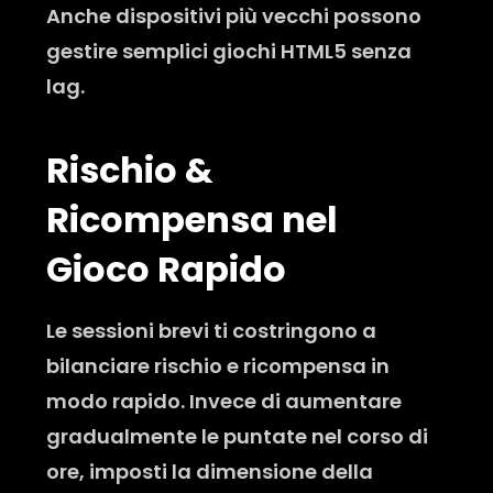
Anche dispositivi più vecchi possono
gestire semplici giochi HTML5 senza
lag.
Rischio &
Ricompensa nel
Gioco Rapido
Le sessioni brevi ti costringono a
bilanciare rischio e ricompensa in
modo rapido. Invece di aumentare
gradualmente le puntate nel corso di
ore, imposti la dimensione della