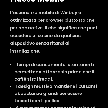
L’esperienza mobile di Winbay è
ottimizzata per browser piuttosto che
per app native, il che significa che puoi
accedere al casino da qualsiasi
dispositivo senza ritardi di
installazione.
I tempi di caricamento istantanei ti
permettono di fare spin prima che il
caffè si raffreddi.
Il design reattivo mantiene i pulsanti
abbastanza grandi per essere
toccati con il pollice.
Rileva automaticamente la velocità