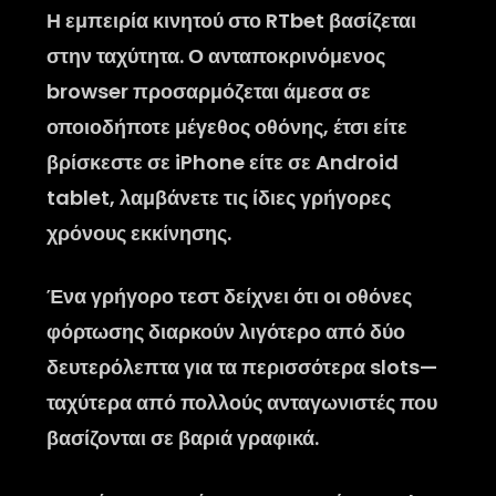
Η εμπειρία κινητού στο RTbet βασίζεται
στην ταχύτητα. Ο ανταποκρινόμενος
browser προσαρμόζεται άμεσα σε
οποιοδήποτε μέγεθος οθόνης, έτσι είτε
βρίσκεστε σε iPhone είτε σε Android
tablet, λαμβάνετε τις ίδιες γρήγορες
χρόνους εκκίνησης.
Ένα γρήγορο τεστ δείχνει ότι οι οθόνες
φόρτωσης διαρκούν λιγότερο από δύο
δευτερόλεπτα για τα περισσότερα slots—
ταχύτερα από πολλούς ανταγωνιστές που
βασίζονται σε βαριά γραφικά.