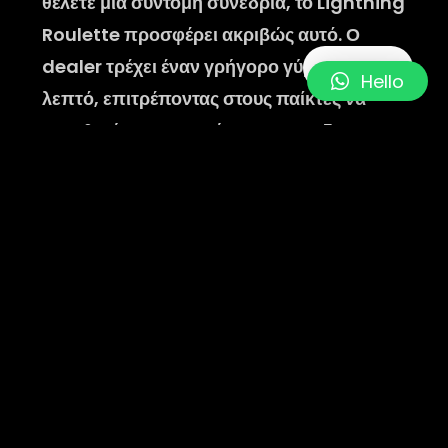
θέλετε μια σύντομη συνεδρία, το Lightning
Roulette προσφέρει ακριβώς αυτό. Ο
dealer τρέχει έναν γρήγορο γύρο κάθε
MENU
Hello
λεπτό, επιτρέποντας στους παίκτες να
τοποθετήσουν στοιχήματα και να δουν
αποτελέσματα σχεδόν άμεσα.
Μια τυπική συνεδρία μπορεί να μοιάζει με:
Τοποθετήστε ένα μικρό στοίχημα:
€5 σε
ένα μόνο νούμερο ή “Even.”
Παρακολουθήστε τον γύρο:
Η μπάλα
κυλάει γύρω από έναν τροχό πριν
προσγειωθεί.
Συλλέξτε κέρδη:
Αν πετύχετε “Even,”