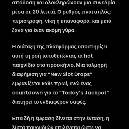
απόδοση και ολοκληρώνουν μια συνεδρία
μέσα σε 20 λεπτά. Ο ρυθμός είναι απλός:
περιστροφή, νίκη ή επαναφορά, και μετά
ξανά για έναν ακόμη γύρο.
Η διάταξη της πλατφόρμας υποστηρίζει
αυτή τη ροή τοποθετώντας τα hot
παιχνίδια στο προσκήνιο. Μια τολμηρή
διαφήμιση για “New Slot Drops”
εμφανίζεται κάθε πρωί, ενώ ένας
countdown για το “Today’s Jackpot”
διατηρεί το ενδιαφέρον σαφές.
Επειδή η έμφαση δίνεται στην ένταση, η
λίστα παιχνιδιών επιλέγεται ώστε να