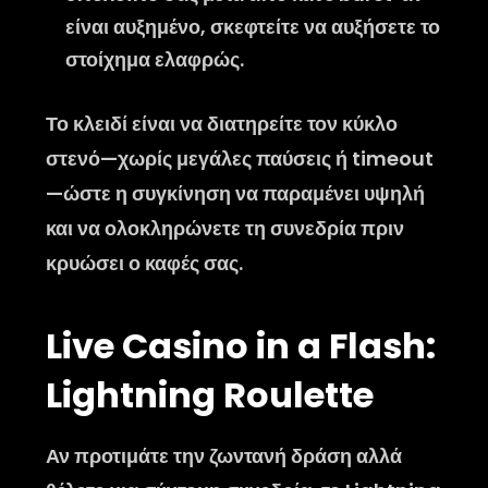
είναι αυξημένο, σκεφτείτε να αυξήσετε το
στοίχημα ελαφρώς.
Το κλειδί είναι να διατηρείτε τον κύκλο
στενό—χωρίς μεγάλες παύσεις ή timeout
—ώστε η συγκίνηση να παραμένει υψηλή
και να ολοκληρώνετε τη συνεδρία πριν
κρυώσει ο καφές σας.
Live Casino in a Flash:
Lightning Roulette
Αν προτιμάτε την ζωντανή δράση αλλά