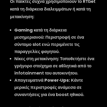
Οι παίκτες συχνά χρησιμοποιούν το RTbet
κατά τη διάρκεια διαλειμμάτων ή κατά τη
μετακίνηση:
Gaming κατά τη διάρκεια
μεσημεριανού:
Περιστροφή σε ένα
σύντομο slot ενώ περιμένετε τις
παραγγελίες φαγητού.
Νίκες στη μετακίνηση:
Τοποθετήστε ένα
γρήγορο στοίχημα σε αθλητικά από το
infotainment του αυτοκινήτου.
Απογευματινά Power‑Ups:
Κάντε
μερικές περιστροφές ανάμεσα σε
συναντήσεις για ένα boost ηθικού.