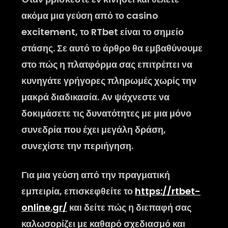
ακόμα μια γεύση από το casino
excitement, το RTbet είναι το σημείο
στάσης. Σε αυτό το άρθρο θα εμβαθύνουμε
στο πώς η πλατφόρμα σας επιτρέπει να
κυνηγάτε γρήγορες πληρωμές χωρίς την
μακρά διαδικασία. Αν ψάχνεστε να
δοκιμάσετε τις δυνατότητες με μια μόνο
συνεδρία που έχει μεγάλη δράση,
συνεχίστε την περιήγηση.
Για μια γεύση από την πραγματική
εμπειρία, επισκεφθείτε το
https://rtbet-
online.gr/
και δείτε πώς η διεπαφή σας
καλωσορίζει με καθαρό σχεδιασμό και