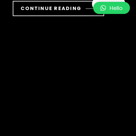
MENU
Hello
CONTINUE READING
Кредит у
ПриватБанку:
процентні
ставки та умови