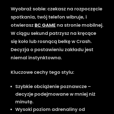
Wyobraź sobie: czekasz na rozpoczęcie
spotkania, twój telefon wibruje, i
otwierasz
BC GAME
na stronie mobilnej.
W ciągu sekund patrzysz na kręcące
się koło lub rosnącą belkę w Crash.
Decyzja o postawieniu zakładu jest
niemal instynktowna.
Kluczowe cechy tego stylu:
Szybkie obciążenie poznawcze –
decyzje podejmowane w mniej niż
minutę.
Wysoki poziom adrenaliny od