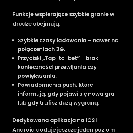
Funkcje wspierające szybkie granie w
drodze obejmują:
Szybkie czasy ładowania – nawet na
połączeniach 3G.
Przyciski „Tap-to-bet” – brak
konieczności przewijania czy
powiększania.
Powiadomienia push, które
informują, gdy pojawi się nowa gra
lub gdy trafisz dużą wygraną.
Dedykowana aplikacja na iOS i
Android dodaje jeszcze jeden poziom