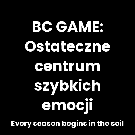
BC GAME:
Ostateczne
centrum
szybkich
emocji