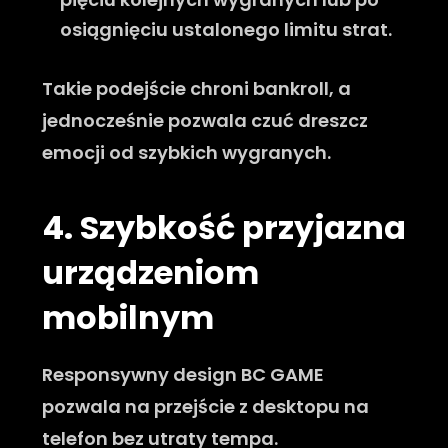
osiągnięciu ustalonego limitu strat.
Takie podejście chroni bankroll, a
jednocześnie pozwala czuć dreszcz
emocji od szybkich wygranych.
4. Szybkość przyjazna
urządzeniom
mobilnym
Responsywny design BC GAME
pozwala na przejście z desktopu na
telefon bez utraty tempa.