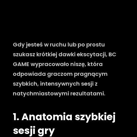
Gdy jesteś w ruchu lub po prostu
szukasz krótkiej dawki ekscytacji, BC
GAME wypracowało niszę, która
odpowiada graczom pragnącym
szybkich, intensywnych sesji z
natychmiastowymi rezultatami.
1. Anatomia szybkiej
sesji gry