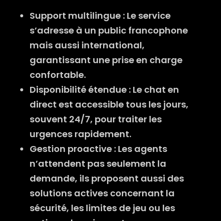
Support multilingue : Le service
s’adresse à un public francophone
mais aussi international,
garantissant une prise en charge
confortable.
Disponibilité étendue : Le chat en
direct est accessible tous les jours,
souvent 24/7, pour traiter les
urgences rapidement.
Gestion proactive : Les agents
n’attendent pas seulement la
demande, ils proposent aussi des
solutions actives concernant la
sécurité, les limites de jeu ou les