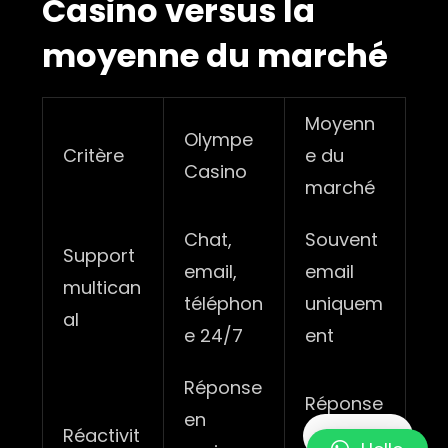
Casino versus la
moyenne du marché
Moyenn
Olympe
Critère
e du
Casino
marché
Chat,
Souvent
Support
email,
email
multican
téléphon
uniquem
al
e 24/7
ent
Réponse
Réponse
en
Réactivit
en
MENU