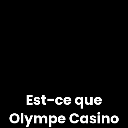
Est-ce que
Olympe Casino