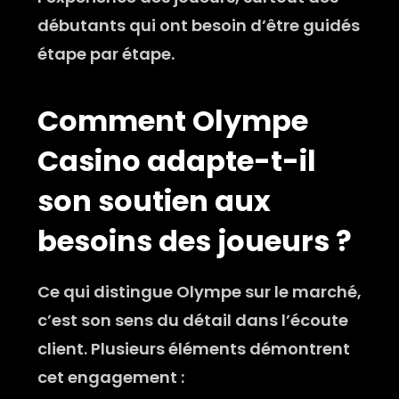
débutants qui ont besoin d’être guidés
étape par étape.
Comment Olympe
Casino adapte-t-il
son soutien aux
besoins des joueurs ?
Ce qui distingue Olympe sur le marché,
c’est son sens du détail dans l’écoute
client. Plusieurs éléments démontrent
cet engagement :