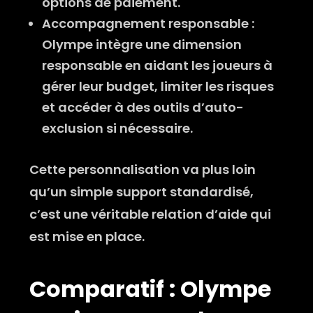
options de paiement.
Accompagnement responsable :
Olympe intègre une dimension
responsable en aidant les joueurs à
gérer leur budget, limiter les risques
et accéder à des outils d’auto-
exclusion si nécessaire.
Cette personnalisation va plus loin
qu’un simple support standardisé,
c’est une véritable relation d’aide qui
est mise en place.
Comparatif : Olympe